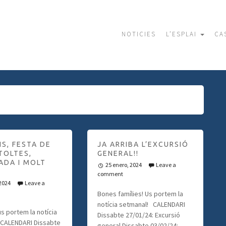
NOTICIES
L’ESPLAI
CA
S, FESTA DE
JA ARRIBA L’EXCURSIÓ
TOLTES,
GENERAL!!
ADA I MOLT
25 enero, 2024
Leave a
comment
 2024
Leave a
Bones famílies! Us portem la
notícia setmanal! CALENDARI
us portem la notícia
Dissabte 27/01/24: Excursió
CALENDARI Dissabte
general Dissabte 03/02/24: