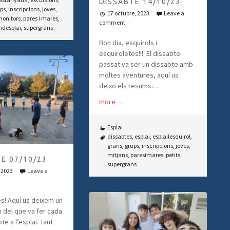
DISSABTE 14/10/23
ps
,
inscripcions
,
joves
,
17 octubre, 2023
Leave a
onitors
,
pares i mares
,
comment
desplai
,
supergrans
Bon dia, esquirols i
esquiroletes!!! El dissabte
passat va ser un dissabte amb
moltes aventures, aquí us
deixo els resums:…
more
→
Esplai
dissabtes
,
esplai
,
esplailesquirol
,
grans
,
grups
,
inscripcions
,
joves
,
mitjans
,
paresimares
,
petits
,
E 07/10/23
supergrans
 2023
Leave a
es! Aquí us deixem un
 del que va fer cada
te a l’esplai. Tant