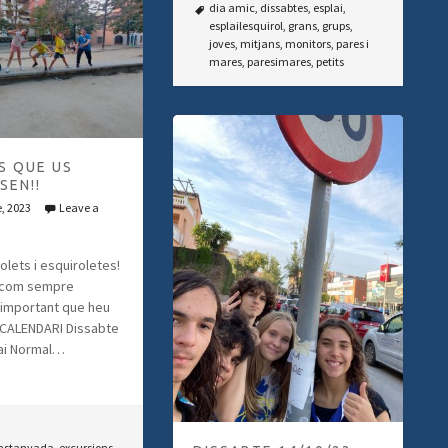
dia amic
,
dissabtes
,
esplai
,
esplailesquirol
,
grans
,
grups
,
joves
,
mitjans
,
monitors
,
pares i
mares
,
paresimares
,
petits
S QUE US
SEN!!
e, 2023
Leave a
olets i esquiroletes!
 com sempre
 important que heu
CALENDARI Dissabte
lai Normal…
astanyada
,
excursions
,