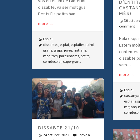
vos el resum de l’anterior
D’ENTIT
dissabte, va ser molt guai!!
CASTAN
MÉS)
Petits Els petits han…
30 octubr
more
→
comment
Hola esquir
Esplai
Estem molt
dissabtes
,
esplai
,
esplailesquirol
,
grans
,
grups
,
joves
,
mitjans
,
contentes 
monitors
,
paresimares
,
petits
,
dissabte pa
somdesplai
,
supergrans
vam…
more
→
Esplai
castanya
esplailesq
mitjans
,
m
somdespl
DISSABTE 21/10
24 octubre, 2023
Leave a