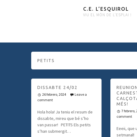
C.E. L’ESQUIROL
VIU EL MÓN DE L'ESPLAI !
PETITS
DISSABTE 24/02
REUNION
CARNES
26 febrero, 2024
Leave a
CALÇOT
comment
MÉS!
7 febrero,
Hola hola! Ja teniu el resum de
comment
dissabte, mireu que bé s’ho
van passar! PETITS Els petits
Eeeii, que 
s’han submergit…
setmanal! 