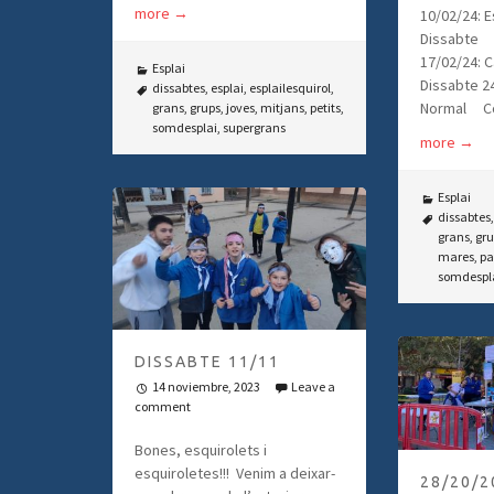
more
→
10/02/24: E
Dissabte
17/02/24: 
Esplai
Dissabte 24
dissabtes
,
esplai
,
esplailesquirol
,
Normal C
grans
,
grups
,
joves
,
mitjans
,
petits
,
somdesplai
,
supergrans
more
→
Esplai
dissabtes
grans
,
gru
mares
,
pa
somdespl
DISSABTE 11/11
14 noviembre, 2023
Leave a
comment
Bones, esquirolets i
esquiroletes!!! Venim a deixar-
28/20/2