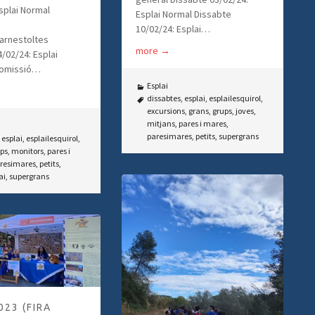
splai Normal
Esplai Normal Dissabte
10/02/24: Esplai…
Carnestoltes
more
→
/02/24: Esplai
omissió…
Esplai
dissabtes
,
esplai
,
esplailesquirol
,
excursions
,
grans
,
grups
,
joves
,
mitjans
,
pares i mares
,
paresimares
,
petits
,
supergrans
,
esplai
,
esplailesquirol
,
ps
,
monitors
,
pares i
resimares
,
petits
,
ai
,
supergrans
023 (FIRA