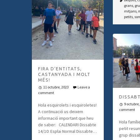
grans
,
gru
mitjans
,
m
petits
,
som
FIRA D’ENTITATS,
CASTANYADA I MOLT
MÉS!
11 octubre, 2023
Leave a
comment
DISSABT
9 octubre,
Hola esquirolets i esquiroletes!
comment
A continuació us deixem
informació important que heu
Hola famíli
de saber: CALENDARI Dissabte
petit resum
14/10: Esplai Normal Dissabte…
grup dissab