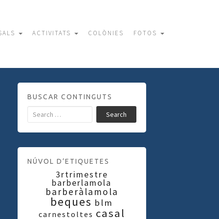
SALS
ACTIVITATS
COLÒNIES
FOTOS
BUSCAR CONTINGUTS
Search
NÚVOL D’ETIQUETES
3rtrimestre
barberlamola
barberàlamola
beques
blm
casal
carnestoltes