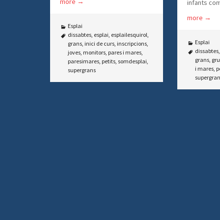
more
→
infants c
more
→
Esplai
dissabtes
,
esplai
,
esplailesquirol
,
Esplai
grans
,
inici de curs
,
inscripcions
,
dissabtes
joves
,
monitors
,
pares i mares
,
grans
,
gru
paresimares
,
petits
,
somdesplai
,
i mares
,
p
supergrans
supergra