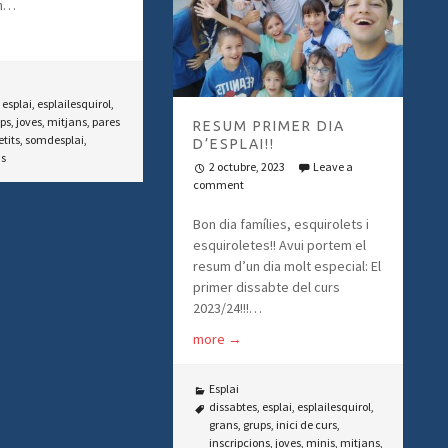
om…
,
esplai
,
esplailesquirol
,
ps
,
joves
,
mitjans
,
pares
RESUM PRIMER DIA
etits
,
somdesplai
,
D’ESPLAI!!
ns
2 octubre, 2023
Leave a
comment
Bon dia famílies, esquirolets i
esquiroletes!! Avui portem el
resum d’un dia molt especial: El
primer dissabte del curs
2023/24!!!…
more
→
Esplai
dissabtes
,
esplai
,
esplailesquirol
,
grans
,
grups
,
inici de curs
,
inscripcions
,
joves
,
minis
,
mitjans
,