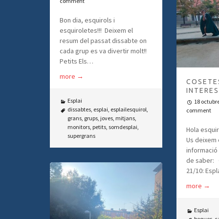
comment
Bon dia, esquirols i
esquiroletes!!! Deixem el
resum del passat dissabte on
cada grup es va divertir molt!!
Petits Els…
more
→
COSETE
INTERES
Esplai
18 octubr
dissabtes
,
esplai
,
esplailesquirol
,
comment
grans
,
grups
,
joves
,
mitjans
,
monitors
,
petits
,
somdesplai
,
Hola esquir
supergrans
Us deixem
informació
de saber: 
21/10: Esp
more
→
Esplai
beques
,
c