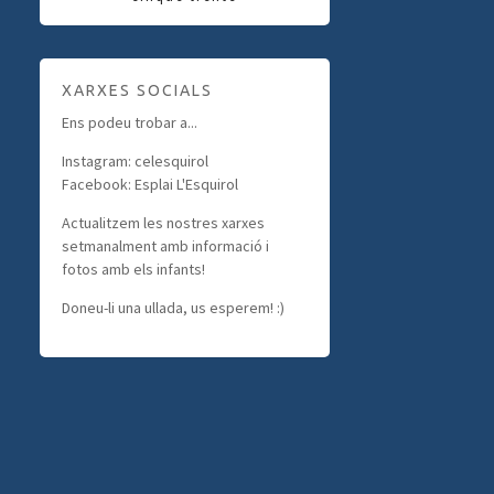
XARXES SOCIALS
Ens podeu trobar a...
Instagram: celesquirol
Facebook: Esplai L'Esquirol
Actualitzem les nostres xarxes
setmanalment amb informació i
fotos amb els infants!
Doneu-li una ullada, us esperem! :)