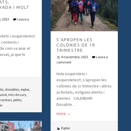
ATS,
YADA I MOLT
e, 2023
Leave a
olets i esquiroletes!
S’APROPEN LES
 contents i
COLÒNIES DE 1R
de com va anar el
TRIMESTRE
ssat, ja que hi
9 noviembre, 2023
Leave a
comment
Hola esquirolets i
esquiroletes!!, s’apropen les
colònies de 1r trimestre i altres
da
,
dissabtes
,
esplai
,
activitats, estigueu atents i
uirol
,
inici de curs
,
atentes. CALENDARI
onitors
,
petits
,
Dissabte…
ai
more
→
Esplai