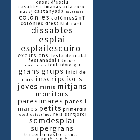
casal d'estiu
casaldesetmanasanta
casal
castanyada
nadal
cavalcada
colònies
colònies2nT
colònies d'estiu
dia amic
dissabtes
esplai
esplailesquirol
excursions
festa de nadal
festanadal
fidecurs
foulardviatger
firaentitats
grups
grans
inici de
inscripcions
curs
joves
mitjans
minis
monitors
paresimares
pares i
petits
mares
primerdia
reis
santjordi
recollidajoguines
somdesplai
supergrans
tercertrimestre
trenta-
cinquè
trentè