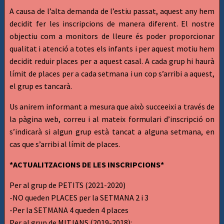
A causa de l’alta demanda de l’estiu passat, aquest any hem
decidit fer les inscripcions de manera diferent. El nostre
objectiu com a monitors de lleure és poder proporcionar
qualitat i atenció a totes els infants i per aquest motiu hem
decidit reduir places per a aquest casal. A cada grup hi haurà
límit de places per a cada setmana i un cop s’arribi a aquest,
el grup es tancarà.
U
s anirem informant a mesura que això succeeixi a través de
la pàgina web, correu i al mateix formulari d’inscripció on
s’indicarà si algun grup està tancat a alguna setmana, en
cas que s’arribi al límit de places.
*ACTUALITZACIONS DE LES INSCRIPCIONS*
Per al grup de PETITS (2021-2020)
-NO queden PLACES per la SETMANA 2 i 3
-Per la SETMANA 4 queden 4 places
Per al grup de MITJANS (2019-2018):