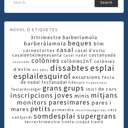
Search
NÚVOL D’ETIQUETES
3rtrimestre
barberlamola
beques
barberàlamola
blm
casal
carnestoltes
casal d'estiu
casaldesetmanasanta
castanyada
casal nadal
colònies
colònies2nT
colònies
cavalcada
dissabtes
esplai
d'estiu
dia amic
esplailesquirol
excursions
festa
de nadal
festanadal
fidecurs
firaentitats
grups
grans
inici de curs
foulardviatger
joves
mitjans
inscripcions
minis
paresimares
monitors
pares i
petits
mares
primerdia
reis
recollidajoguines
somdesplai
supergrans
santjordi
tercertrimestre
trenta-cinquè
trentè