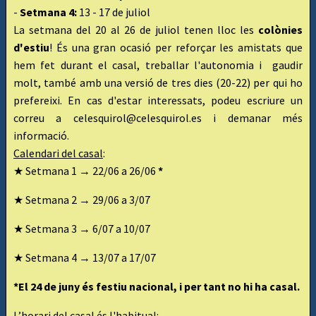
-
Setmana 4:
13 - 17 de juliol
La setmana del 20 al 26 de juliol tenen lloc les
colònies
d'estiu
! És una gran ocasió per reforçar les amistats que
hem fet durant el casal, treballar l'autonomia i gaudir
molt, també amb una versió de tres dies (20-22) per qui ho
prefereixi. En cas d'estar interessats, podeu escriure un
correu a celesquirol@celesquirol.es i demanar més
informació.
Calendari del casal
:
★
Setmana 1
→
22/06 a 26/06
*
★
Setmana 2 → 29/06 a 3/07
★
Setmana 3 → 6/07 a 10/07
★
Setmana 4 → 13/07 a 17/07
*El 24 de juny és festiu nacional, i per tant no hi ha casal.
L’horari del casal és l'habitual: