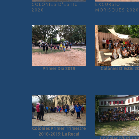
EXCURSIÓ
COLÒNIES D'ESTIU
MORISQUES 2020
2020
Primer Dia 2019
Colònies D'Estiu 2
Colònies Primer Trimestre
2018-2019: La Ruca!
Colònies D'Estiu 20