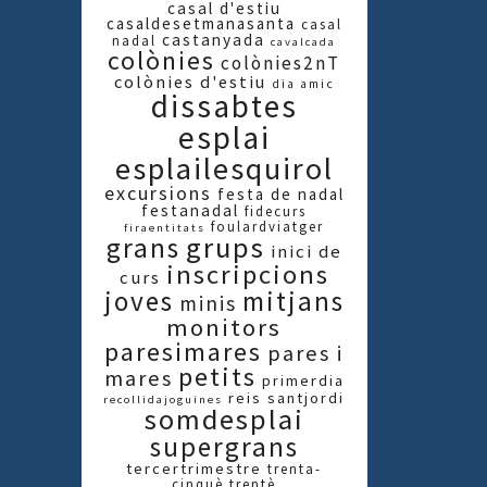
casal d'estiu
casaldesetmanasanta
casal
castanyada
nadal
cavalcada
colònies
colònies2nT
colònies d'estiu
dia amic
dissabtes
esplai
esplailesquirol
excursions
festa de nadal
festanadal
fidecurs
foulardviatger
firaentitats
grups
grans
inici de
inscripcions
curs
joves
mitjans
minis
monitors
paresimares
pares i
petits
mares
primerdia
reis
santjordi
recollidajoguines
somdesplai
supergrans
tercertrimestre
trenta-
cinquè
trentè