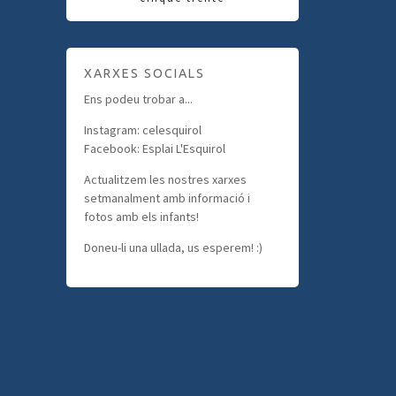
XARXES SOCIALS
Ens podeu trobar a...
Instagram: celesquirol
Facebook: Esplai L'Esquirol
Actualitzem les nostres xarxes
setmanalment amb informació i
fotos amb els infants!
Doneu-li una ullada, us esperem! :)