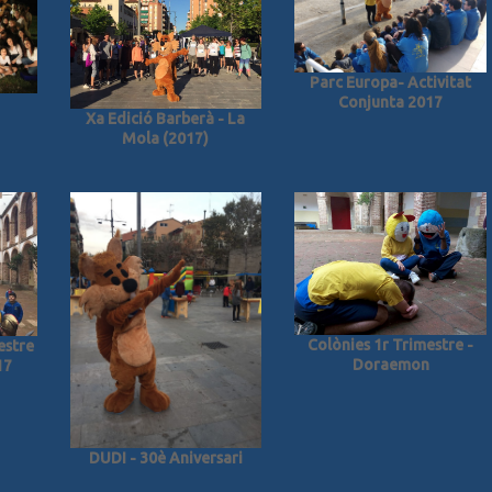
Parc Europa- Activitat
Conjunta 2017
Xa Edició Barberà - La
Mola (2017)
Colònies 1r Trimestre -
estre
Doraemon
17
DUDI - 30è Aniversari