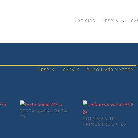
NOTICIES
L’ESPLAI
CA
L’ESPLAI
CASALS
EL FOULARD VIATGER
S
FESTA NADAL 2024-
25
COLÒNIES 1R
TRIMESTRE 24-25