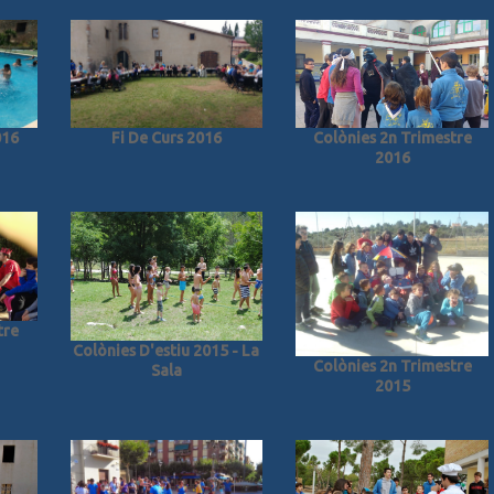
Colònies 2n Trimestre
016
Fi De Curs 2016
2016
tre
Colònies D'estiu 2015 - La
Colònies 2n Trimestre
Sala
2015