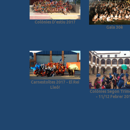
Colònies D'estiu 2017
Gala 30è
Carnestoltes 2017 - El Rei
Lleó!
Colònies Segon Trim
- 11/12 Febrer 20