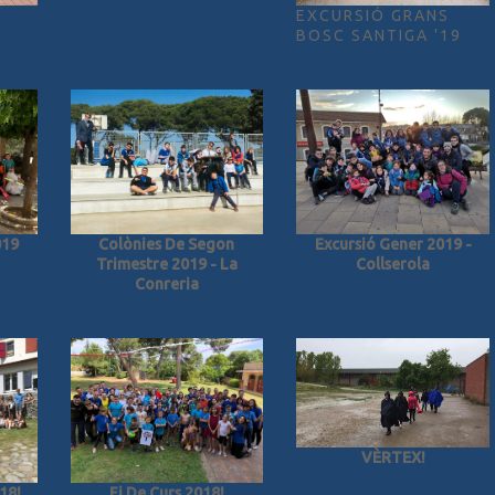
EXCURSIÓ GRANS
BOSC SANTIGA '19
Excursió Gener 2019 -
019
Colònies De Segon
Collserola
Trimestre 2019 - La
Conreria
VÈRTEX!
Fi De Curs 2018!
18!