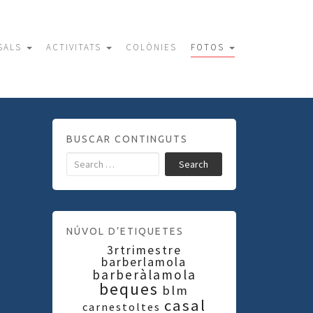
SALS
ACTIVITATS
COLÒNIES
FOTOS
BUSCAR CONTINGUTS
Search
NÚVOL D’ETIQUETES
3rtrimestre
barberlamola
barberàlamola
beques
blm
casal
carnestoltes