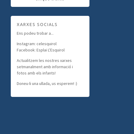
XARXES SOCIALS
Ens podeu trobar a...
Instagram: celesquirol
Facebook: Esplai L'Esquirol
Actualitzem les nostres xarxes
setmanalment amb informació i
fotos amb els infants!
Doneu-li una ullada, us esperem! :)