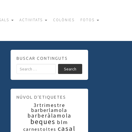
SALS
ACTIVITATS
COLÒNIES
FOTOS
BUSCAR CONTINGUTS
Search
NÚVOL D’ETIQUETES
3rtrimestre
barberlamola
barberàlamola
beques
blm
casal
carnestoltes