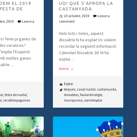
DEM EL 2019
UO! QUE S’APROPA LA
FESTA DE
CASTANYADA
23 octubre, 2019
Leave a
bre, 2019
Leave a
comment
Hola tots i totes, aquest
es! Teniu ja ganes de
dissabte hi ha esplai! Us voliem
 les vacances?
recordar la següent informació:
’esplai l’Esquirol
Calendari Dissabte 26: Hi ha
mb moltes ganes
esplai…
ssabte…
more
→
Esplai
beques
,
casal nadal
,
castanyada
,
al
,
festa de nadal
,
dissabtes
,
foulardviatger
,
l
,
recollidajoguines
inscripcions
,
somdesplai