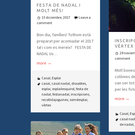
FESTA DE NADAL I
MOLT MÉS!
13 diciembre, 2017
Leave a
comment
Bon dia, famílies! Tothom està
preparat per acomiadar el 2017
INSCRIP
VÈRTEX 
tal i com es mereix? FESTA DE
29 noviem
NADAL Us…
comment
more
→
Molt bones,
colònies d
Casal
,
Esplai
van ser tot
casal
,
casal nadal
,
dissabtes
,
esplai
,
esplailesquirol
,
festa de
per les fo
nadal
,
festanadal
,
inscripcions
,
more
→
recollidajoguines
,
somdesplai
,
vèrtex
Casal
,
Esp
casal nad
de nadal
,