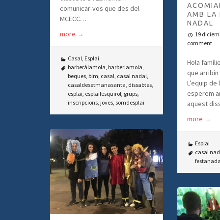
ACOMIA
comunicar-vos que des del
AMB LA 
MCECC…
NADAL
more
→
19 diciem
comment
Casal
,
Esplai
Hola famíli
barberàlamola
,
barberlamola
,
que arribin
beques
,
blm
,
casal
,
casal nadal
,
L’equip de l
casaldesetmanasanta
,
dissabtes
,
esperem a
esplai
,
esplailesquirol
,
grups
,
inscripcions
,
joves
,
somdesplai
aquest di
more
→
Esplai
casal nad
festanada