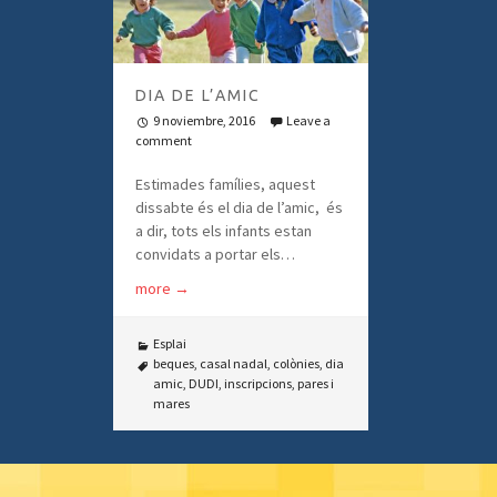
DIA DE L’AMIC
9 noviembre, 2016
Leave a
comment
Estimades famílies, aquest
dissabte és el dia de l’amic, és
a dir, tots els infants estan
convidats a portar els…
more
→
Esplai
beques
,
casal nadal
,
colònies
,
dia
amic
,
DUDI
,
inscripcions
,
pares i
mares