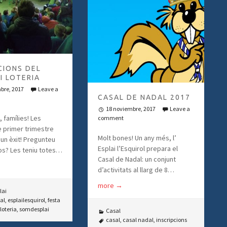
CIONS DEL
I LOTERIA
bre, 2017
Leave a
CASAL DE NADAL 2017
18 noviembre, 2017
Leave a
 famílies! Les
comment
e primer trimestre
Molt bones! Un any més, l’
 un èxit! Pregunteu
Esplai l’Esquirol prepara el
tos? Les teniu totes…
Casal de Nadal: un conjunt
d’activitats al llarg de 8…
more
→
lai
al
,
esplailesquirol
,
festa
loteria
,
somdesplai
Casal
casal
,
casal nadal
,
inscripcions