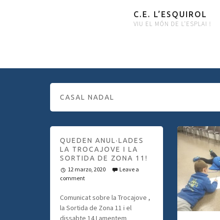
C.E. L’ESQUIROL
VIU EL MÓN DE L'ESPLAI !
CASAL NADAL
QUEDEN ANUL·LADES
LA TROCAJOVE I LA
SORTIDA DE ZONA 11!
12 marzo, 2020
Leave a
comment
Comunicat sobre la Trocajove ,
la Sortida de Zona 11 i el
dissabte 14 Lamentem