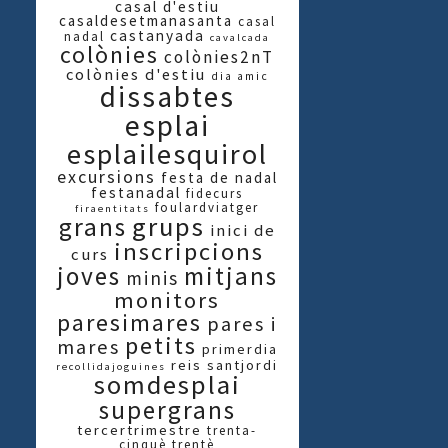
casal d'estiu
casaldesetmanasanta
casal
castanyada
nadal
cavalcada
colònies
colònies2nT
colònies d'estiu
dia amic
dissabtes
esplai
esplailesquirol
excursions
festa de nadal
festanadal
fidecurs
foulardviatger
firaentitats
grups
grans
inici de
inscripcions
curs
joves
mitjans
minis
monitors
paresimares
pares i
petits
mares
primerdia
reis
santjordi
recollidajoguines
somdesplai
supergrans
tercertrimestre
trenta-
cinquè
trentè