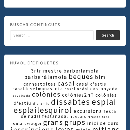
BUSCAR CONTINGUTS
Search
NÚVOL D’ETIQUETES
3rtrimestre
barberlamola
beques
barberàlamola
blm
casal
carnestoltes
casal d'estiu
casaldesetmanasanta
castanyada
casal nadal
colònies
colònies2nT
colònies
cavalcada
dissabtes
esplai
d'estiu
dia amic
esplailesquirol
excursions
festa
de nadal
festanadal
fidecurs
firaentitats
grups
grans
inici de curs
foulardviatger
joves
mitjans
inscripcions
minis