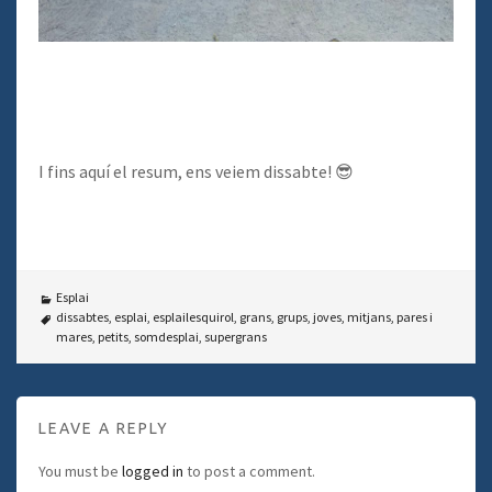
I fins aquí el resum, ens veiem dissabte! 😎
Esplai
dissabtes
,
esplai
,
esplailesquirol
,
grans
,
grups
,
joves
,
mitjans
,
pares i
mares
,
petits
,
somdesplai
,
supergrans
LEAVE A REPLY
You must be
logged in
to post a comment.