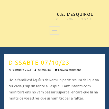
C.E. L’ESQUIROL
VIU EL MÓN DE L'ESPLAI !
DISSABTE 07/10/23
9 octubre, 2023
celesquirol
Leave a comment
Hola famílies! Aquí us deixem un petit resum del que va
fer cada grup dissabte a l’esplai. Tant infants com
monitors ens ho vam passar superbé, encara que hi ha
molts de vosaltres que us vam trobar a faltar.