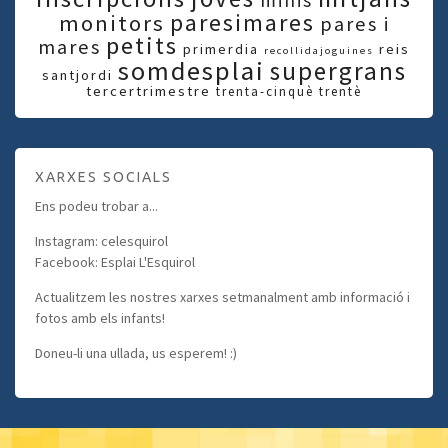
paresimares
monitors
pares i
petits
mares
primerdia
reis
recollidajoguines
somdesplai
supergrans
santjordi
tercertrimestre
trenta-cinquè
trentè
XARXES SOCIALS
Ens podeu trobar a...
Instagram: celesquirol
Facebook: Esplai L'Esquirol
Actualitzem les nostres xarxes setmanalment amb informació i
fotos amb els infants!
Doneu-li una ullada, us esperem! :)