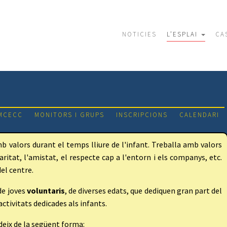
NOTICIES
L’ESPLAI
CA
MCECC
MONITORS I GRUPS
INSCRIPCIONS
CALENDARI
 valors durant el temps lliure de l'infant. Treballa amb valors
daritat, l'amistat, el respecte cap a l'entorn i els companys, etc.
el centre.
de joves
voluntaris
, de diverses edats, que dediquen gran part del
activitats dedicades als infants.
deix de la següent forma: