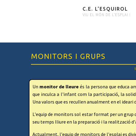
C.E. L’ESQUIROL
VIU EL MÓN DE L'ESPLAI !
MONITORS I GRUPS
Un
monitor de lleure
és la persona que educa amb
que inculca a l'infant com la participació, la soli
Una valors que es recullen anualment en el ideari d
L'equip de monitors sol estar format per un grup 
seu temps lliure en la preparació i la realització d'
Actualment, l'equip de monitors de l'esplai es divi