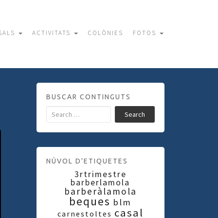
SALS
ACTIVITATS
COLÒNIES
FOTOS
BUSCAR CONTINGUTS
Search
NÚVOL D’ETIQUETES
3rtrimestre
barberlamola
barberàlamola
beques
blm
casal
carnestoltes