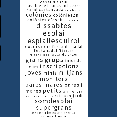
casal d'estiu
casaldesetmanasanta
casal
castanyada
nadal
cavalcada
colònies
colònies2nT
colònies d'estiu
dia amic
dissabtes
esplai
esplailesquirol
excursions
festa de nadal
festanadal
fidecurs
foulardviatger
firaentitats
grups
grans
inici de
inscripcions
curs
joves
mitjans
minis
monitors
paresimares
pares i
petits
mares
primerdia
reis
santjordi
recollidajoguines
somdesplai
supergrans
tercertrimestre
trenta-
cinquè
trentè