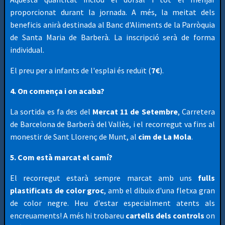
proporcionat durant la jornada. A més, la meitat dels
beneficis anirà destinada al Banc d'Aliments de la Parròquia
de Santa Maria de Barberà. La inscripció serà de forma
individual.
El preu per a infants de l'esplai és reduït (
7€
).
4. On comença i on acaba?
La sortida es fa des del
Mercat 11 de Setembre
, Carretera
de Barcelona de Barberà del Vallès, i el recorregut va fins al
monestir de Sant Llorenç de Munt, al
cim de La Mola
.
5. Com està marcat el camí?
El recorregut estarà sempre marcat amb uns
fulls
plastificats de color groc
, amb el dibuix d'una fletxa gran
de color negre. Heu d'estar especialment atents als
encreuaments! A més hi trobareu
cartells dels controls
on