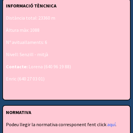
INFORMACIÓ TÈNCNICA
Distància total: 23360 m
Àltura màx: 1088
Nº avituallaments: 6
Nivell: Senzill - mitjà
Contacte:
Lorena (640 96 19 88)
Enric (640 27 03 01)
NORMATIVA
Podeu llegir la normativa corresponent fent click
aquí
.