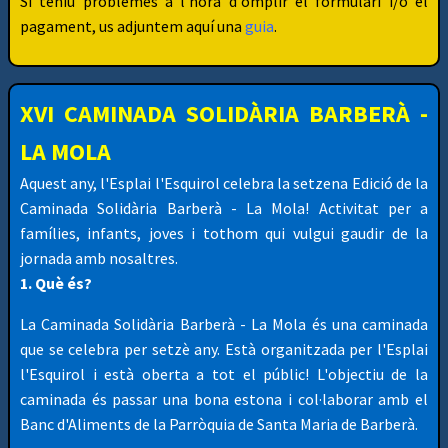
Si teniu problemes a l'hora d'omplir el formulari i/o el
pagament, us adjuntem aquí una
guia
.
XVI CAMINADA SOLIDÀRIA BARBERÀ -
LA MOLA
Aquest any, l'Esplai l'Esquirol celebra la setzena Edició de la
Caminada Solidària Barberà - La Mola! Activitat per a
famílies, infants, joves i tothom qui vulgui gaudir de la
jornada amb nosaltres.
1. Què és?
La Caminada Solidària Barberà - La Mola és una caminada
que se celebra per setzè any. Està organitzada per l'Esplai
l'Esquirol i està oberta a tot el públic! L'objectiu de la
caminada és passar una bona estona i col·laborar amb el
Banc d'Aliments de la Parròquia de Santa Maria de Barberà.