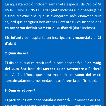
En aquesta edició incloem samarreta especial de l'edició SI
US INSCRIVIU FINS EL 31/03 (data inclosa) i un obsequi (fins
a final d'extincions) que us avançarem més endavant quin
és, així que estigueu ben atents i atentes! Les inscripcions
es tancaran definitivament
el 20 d'abril
(data inclosa).
Els
infants
de l'esplai faran inscripcions
presencials
el
25
d'abril
.
2. Quin dia és?
El dia en el qual es realitzarà la caminada serà el 9
de maig
del 2026
. Sortirem del
Mercat 11 de Setembre
a Barberà
del Vallès. L'hora que s'estima serà les
08:00 del matí
aproximadament, més endavant us farem la confirmació.
3. Quin és el preu?
El preu de la Caminada Solidària Barberà - La Mola és de
16€
.
Aquesta quantitat inclou el dorsal i tot el menjar