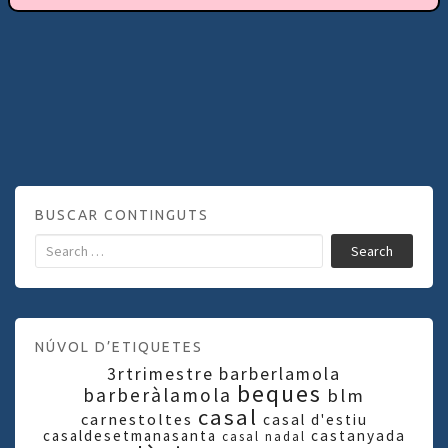
BUSCAR CONTINGUTS
Search
NÚVOL D’ETIQUETES
3rtrimestre
barberlamola
beques
barberàlamola
blm
casal
carnestoltes
casal d'estiu
casaldesetmanasanta
castanyada
casal nadal