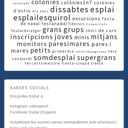
colònies
colònies2nT
colònies
cavalcada
dissabtes
esplai
d'estiu
dia amic
esplailesquirol
excursions
festa
de nadal
festanadal
fidecurs
firaentitats
grups
grans
inici de curs
foulardviatger
joves
mitjans
inscripcions
minis
paresimares
monitors
pares i
petits
mares
primerdia
reis
recollidajoguines
somdesplai
supergrans
santjordi
tercertrimestre
trenta-cinquè
trentè
XARXES SOCIALS
Ens podeu trobar a...
Instagram: celesquirol
Facebook: Esplai L'Esquirol
Actualitzem les nostres xarxes setmanalment amb informació i