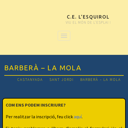
C.E. L’ESQUIROL
VIU EL MÓN DE L'ESPLAI !
BARBERÀ – LA MOLA
CASTANYADA
SANT JORDI
BARBERÀ – LA MOLA
COM ENS PODEM INSCRIURE?
Per realitzar la inscripció, feu click
aquí
.