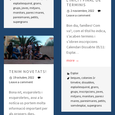
L’INICI I FINAL DE
esplailesquirol
,
grans
,
TERMINIS
grups
,
joves
,
mitjans
,
2 noviembre, 2022
monitors
,
pares i mares
,
Leave a comment
paresimares
,
petits
,
supergrans
Bon dia, famílies! Com
va?, com el títol ho indica,
s’acaben terminis i
s’obren inscripcions
Calendari Dissabte 05/11:
Esplai…
more
→
TENIM NOVETATS!
Esplai
19 octubre, 2022
beques
,
colonies 1r
Leave a comment
timetre
,
dissabtes
,
esplailesquirol
,
grans
,
grups
,
inscripcions
,
joves
,
Bona nit, esquirolets i
mitjans
,
monitors
,
pares i
esquiroletes, avui a la
mares
,
paresimares
,
petits
,
notícia us portem molta
somdesplai
,
supergrans
informació important per
als propers dies,