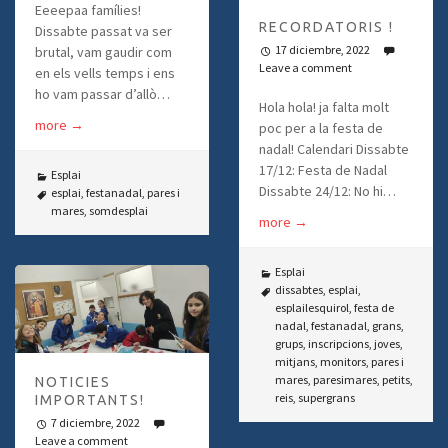
Eeeepaa famílies!
RECORDATORIS !
Dissabte passat va ser
17 diciembre, 2022
brutal, vam gaudir com
Leave a comment
en els vells temps i ens
ho vam passar d’allò…
Hola hola! ja falta molt
more
→
poc per a la festa de
nadal! Calendari Dissabte
17/12: Festa de Nadal
Esplai
Dissabte 24/12: No hi…
esplai
,
festanadal
,
pares i
mares
,
somdesplai
more
→
Esplai
dissabtes
,
esplai
,
esplailesquirol
,
festa de
nadal
,
festanadal
,
grans
,
grups
,
inscripcions
,
joves
,
mitjans
,
monitors
,
pares i
mares
,
paresimares
,
petits
,
NOTICIES
reis
,
supergrans
IMPORTANTS!
7 diciembre, 2022
Leave a comment