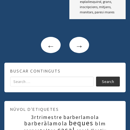
esplailesquirol
,
grans
,
inscripcions
,
mitjans
,
monitors
,
pares i mares
←
→
BUSCAR CONTINGUTS
Search
NÚVOL D’ETIQUETES
3rtrimestre
barberlamola
beques
barberàlamola
blm
casal