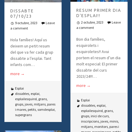
RESUM PRIMER DIA
DISSABTE
D’ESPLAI!!
07/10/23
2 octubre, 2023
Leave
9 octubre, 2023
Leave
a comment
a comment
Bon dia famílies,
Hola famílies! Aquí us
esquirolets i
deixem un petit resum
esquiroletes!! Avui
del que va fer cada grup
portem el resum d’un dia
dissabte a l’esplai. Tant
molt especial: El primer
infants com…
dissabte del curs
more
→
2023/24!!!…
more
→
Esplai
dissabtes
,
esplai
,
esplailesquirol
,
grans
,
Esplai
grups
,
joves
,
mitjans
,
pares
dissabtes
,
esplai
,
i mares
,
petits
,
somdesplai
,
esplailesquirol
,
grans
,
supergrans
grups
,
inici de curs
,
inscripcions
,
joves
,
minis
,
mitjans
,
monitors
,
pares i
mares
,
paresimares
,
petits
,