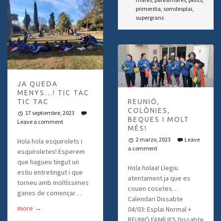
primerdia
,
somdesplai
,
supergrans
JA QUEDA
MENYS…! TIC TAC
TIC TAC
REUNIÓ,
COLÒNIES,
17 septiembre, 2023
BEQUES I MOLT
Leave a comment
MÉS!
2 marzo, 2023
Leave
Hola hola esquirolets i
a comment
esquiroletes! Esperem
que hagueu tingut un
Hola holaa! Llegiu
estiu entretingut i que
atentament ja que es
torneu amb moltíssimes
couen cosetes…
ganes de començar…
Calendari Dissabte
more
→
04/03: Esplai Normal +
REUNIÓ FAMÍLIES Dissabte