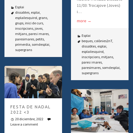
11/03: Trocajove (Joves)
Esplai
i…
dissabtes
,
esplai
,
esplailesquirol
,
grans
,
more
→
grups
,
inici de curs
,
inscripcions
,
joves
,
mitjans
,
pares i mares
,
Esplai
paresimares
,
petits
,
beques
,
colònies2nT
,
primerdia
,
somdesplai
,
dissabtes
,
esplai
,
supergrans
esplailesquirol
,
inscripcions
,
mitjans
,
pares i mares
,
paresimares
,
somdesplai
,
supergrans
FESTA DE NADAL
2022 <3
20 diciembre, 2022
Leave a comment