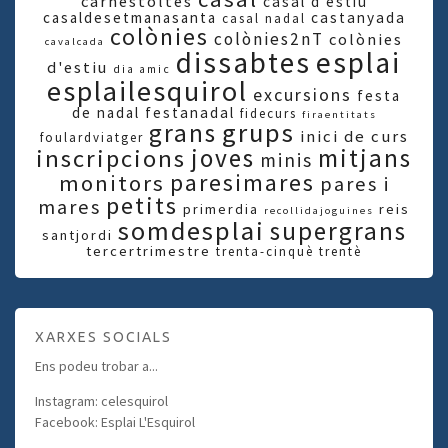
carnestoltes
casal d'estiu
casaldesetmanasanta
castanyada
casal nadal
colònies
colònies2nT
colònies
cavalcada
dissabtes
esplai
d'estiu
dia amic
esplailesquirol
excursions
festa
de nadal
festanadal
fidecurs
firaentitats
grups
grans
inici de curs
foulardviatger
joves
mitjans
inscripcions
minis
paresimares
monitors
pares i
petits
mares
primerdia
reis
recollidajoguines
somdesplai
supergrans
santjordi
tercertrimestre
trenta-cinquè
trentè
XARXES SOCIALS
Ens podeu trobar a...
Instagram: celesquirol
Facebook: Esplai L'Esquirol