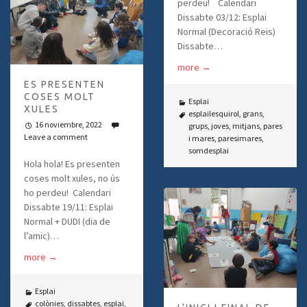
perdeu! Calendari
Dissabte 03/12: Esplai
Normal (Decoració Reis)
Dissabte…
more
→
ES PRESENTEN
COSES MOLT
Esplai
XULES
esplailesquirol
,
grans
,
16 noviembre, 2022
grups
,
joves
,
mitjans
,
pares
Leave a comment
i mares
,
paresimares
,
somdesplai
Hola hola! Es presenten
coses molt xules, no ús
ho perdeu! Calendari
Dissabte 19/11: Esplai
Normal + DUDI (dia de
l’amic)…
more
→
Esplai
colònies
,
dissabtes
,
esplai
,