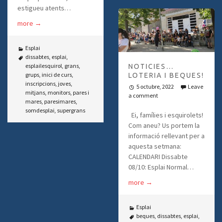
estigueu atents…
more
→
Esplai
dissabtes
,
esplai
,
esplailesquirol
,
grans
,
NOTICIES…
grups
,
inici de curs
,
LOTERIA I BEQUES!
inscripcions
,
joves
,
5 octubre, 2022
Leave
mitjans
,
monitors
,
pares i
a comment
mares
,
paresimares
,
somdesplai
,
supergrans
Ei, famílies i esquirolets!
Com aneu? Us portem la
informació rellevant per a
aquesta setmana:
CALENDARI Dissabte
08/10: Esplai Normal…
more
→
Esplai
beques
,
dissabtes
,
esplai
,