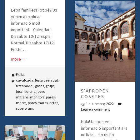
Eepa famílies! Tot bé? Us
venim a explicar
informació molt
important. Calendari
Dissabte 10/12: Esplai
Normal Dissabte 17/12:
Festa…
more
→
Esplai
cavalcada
,
festa de nadal
,
festanadal
,
grans
,
grups
,
S’APROPEN
inscripcions
,
joves
,
COSETES
mitjans
,
monitors
,
pares i
mares
,
paresimares
,
petits
,
1 diciembre, 2022
supergrans
Leave a comment
Hola! Us portem
informació important a la
notícia… no ús ho