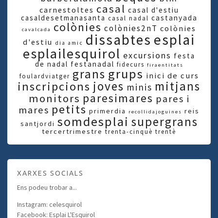
casal
carnestoltes
casal d'estiu
casaldesetmanasanta
castanyada
casal nadal
colònies
colònies2nT
colònies
cavalcada
dissabtes
esplai
d'estiu
dia amic
esplailesquirol
excursions
festa
de nadal
festanadal
fidecurs
firaentitats
grups
grans
inici de curs
foulardviatger
joves
mitjans
inscripcions
minis
paresimares
monitors
pares i
petits
mares
primerdia
reis
recollidajoguines
somdesplai
supergrans
santjordi
tercertrimestre
trenta-cinquè
trentè
XARXES SOCIALS
Ens podeu trobar a...
Instagram: celesquirol
Facebook: Esplai L'Esquirol