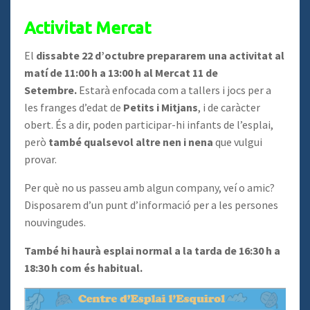
Activitat Mercat
El
dissabte 22 d’octubre prepararem una activitat al
matí de 11:00 h a 13:00 h al Mercat 11 de
Setembre.
Estarà enfocada com a tallers i jocs per a
les franges d’edat de
Petits i Mitjans
, i de caràcter
obert. És a dir, poden participar-hi infants de l’esplai,
però
també qualsevol altre nen i nena
que vulgui
provar.
Per què no us passeu amb algun company, veí o amic?
Disposarem d’un punt d’informació per a les persones
nouvingudes.
També hi haurà esplai normal a la tarda de 16:30 h a
18:30 h com és habitual.