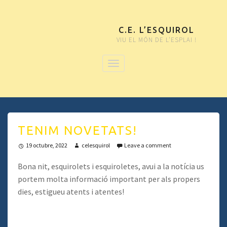
C.E. L’ESQUIROL
VIU EL MÓN DE L'ESPLAI !
TENIM NOVETATS!
19 octubre, 2022
celesquirol
Leave a comment
Bona nit, esquirolets i esquiroletes, avui a la notícia us
portem molta informació important per als propers
dies, estigueu atents i atentes!