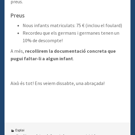
preus.
Preus
Nous infants matriculats: 75 € (inclou el foulard)
Recordeu que els germans i germanes tenen un
10% de descompte!
A més,
recollirem la documentació concreta que
pugui faltar-li a algun infant
.
Això és tot! Ens veiem dissabte, una abraçada!
Esplai