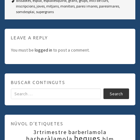
dissabtes
,
esplai
,
esplailesquirol
,
grans
,
grups
,
inici de curs
,
inscripcions
,
joves
,
mitjans
,
monitors
,
pares i mares
,
paresimares
,
somdesplai
,
supergrans
LEAVE A REPLY
You must be
logged in
to post a comment.
BUSCAR CONTINGUTS
Search
NÚVOL D’ETIQUETES
3rtrimestre
barberlamola
beques
barberàlamola
blm