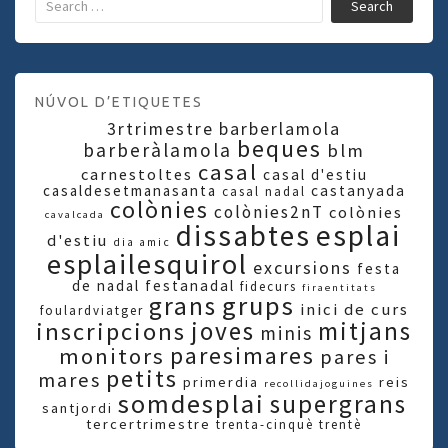
Search
NÚVOL D’ETIQUETES
3rtrimestre
barberlamola
beques
barberàlamola
blm
casal
carnestoltes
casal d'estiu
casaldesetmanasanta
castanyada
casal nadal
colònies
colònies2nT
colònies
cavalcada
dissabtes
esplai
d'estiu
dia amic
esplailesquirol
excursions
festa
de nadal
festanadal
fidecurs
firaentitats
grups
grans
inici de curs
foulardviatger
joves
mitjans
inscripcions
minis
paresimares
monitors
pares i
petits
mares
primerdia
reis
recollidajoguines
somdesplai
supergrans
santjordi
tercertrimestre
trenta-cinquè
trentè