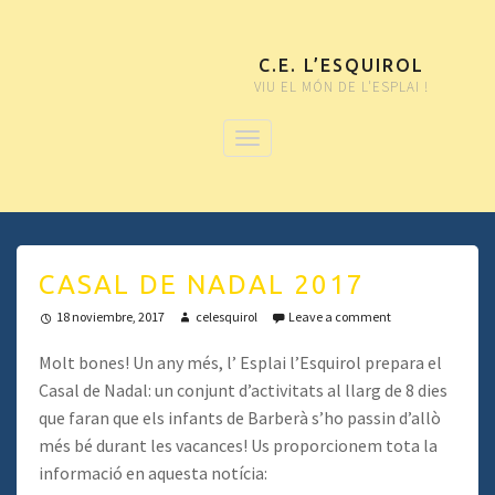
C.E. L’ESQUIROL
VIU EL MÓN DE L'ESPLAI !
CASAL DE NADAL 2017
18 noviembre, 2017
celesquirol
Leave a comment
Molt bones! Un any més, l’ Esplai l’Esquirol prepara el
Casal de Nadal: un conjunt d’activitats al llarg de 8 dies
que faran que els infants de Barberà s’ho passin d’allò
més bé durant les vacances! Us proporcionem tota la
informació en aquesta notícia: