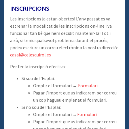
INSCRIPCIONS
Les inscripcions ja estan obertes! L’any passat es va
estrenar la modalitat de les inscripcions on-line i va
funcionar tan bé que hem decidit mantenir-la! Tot i
això, si teniu qualsevol problema durant el procés,
podeu escriure un correu electrònic a la nostra direcció:
casal@celesquirol.es
Per fer la inscripció efectiva:
Si sou de l’Esplai:
Omplir el formulari →
Formulari
Pagar l’import que us indicarem per correu
un cop hagueu emplenat el formulari.
Si no sou de l’Esplai:
Omplir el formulari →
Formulari
Pagar l’import que us indicarem per correu
un cop hagueu emplenat el formulari.