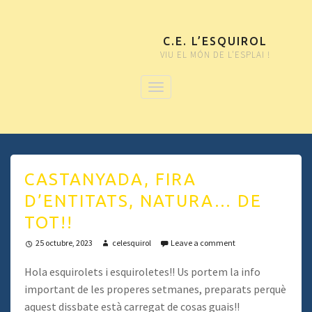
C.E. L’ESQUIROL
VIU EL MÓN DE L'ESPLAI !
CASTANYADA, FIRA
D’ENTITATS, NATURA… DE
TOT!!
25 octubre, 2023
celesquirol
Leave a comment
Hola esquirolets i esquiroletes!! Us portem la info
important de les properes setmanes, preparats perquè
aquest dissbate està carregat de cosas guais!!