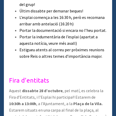
del grup!
Últim dissabte per demanar beques!
L’esplai comença a les 16:30 h, però es recomana
arribar amb antelació (16:20 h)
Portar la documentació si encara no l’heu portat.
Portar la indumentària de l’esplai (apartat a
aquesta notícia, veure més avall)
Estigueu atents al correu per pròximes reunions
sobre Reis o altres temes d’importància major.
Fira d’entitats
Aquest
dissabte 28 d’octubre
, pel matí, es celebra la
Fira d’Entitats, i l’Esplai hi participa!! Estarem de
10:30h a 13:00h
, a l’Ajuntament, a la
Plaça de la Vila.
Estarem situats en una carpa al final de la plaça, al