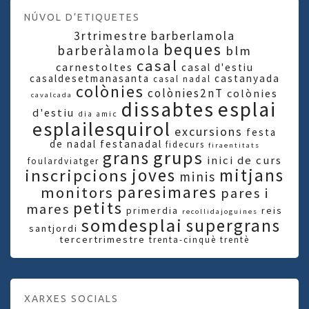
NÚVOL D’ETIQUETES
3rtrimestre
barberlamola
beques
barberàlamola
blm
casal
carnestoltes
casal d'estiu
casaldesetmanasanta
castanyada
casal nadal
colònies
colònies2nT
colònies
cavalcada
dissabtes
esplai
d'estiu
dia amic
esplailesquirol
excursions
festa
de nadal
festanadal
fidecurs
firaentitats
grups
grans
inici de curs
foulardviatger
joves
mitjans
inscripcions
minis
paresimares
monitors
pares i
petits
mares
primerdia
reis
recollidajoguines
somdesplai
supergrans
santjordi
tercertrimestre
trenta-cinquè
trentè
XARXES SOCIALS