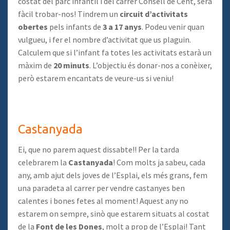
costat del parc infantil i del carrer Consell de Cent, serà
fàcil trobar-nos! Tindrem un
circuit
d’activitats
obertes
pels infants de
3 a 17 anys
. Podeu venir quan
vulgueu, i fer el nombre d’activitat que us plaguin.
Calculem que si l’infant fa totes les activitats estarà un
màxim de
20 minuts
. L’objectiu és donar-nos a conèixer,
però estarem encantats de veure-us si veniu!
Castanyada
Ei, que no parem aquest dissabte!! Per la tarda
celebrarem la
Castanyada
! Com molts ja sabeu, cada
any, amb ajut dels joves de l’Esplai, els més grans, fem
una paradeta al carrer per vendre castanyes ben
calentes i bones fetes al moment! Aquest any no
estarem on sempre, sinò que estarem situats al costat
de la
Font de les Dones
, molt a prop de l’Esplai! Tant