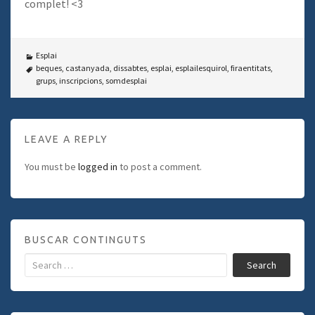
complet! <3
Esplai
beques
,
castanyada
,
dissabtes
,
esplai
,
esplailesquirol
,
firaentitats
,
grups
,
inscripcions
,
somdesplai
LEAVE A REPLY
You must be
logged in
to post a comment.
BUSCAR CONTINGUTS
Search