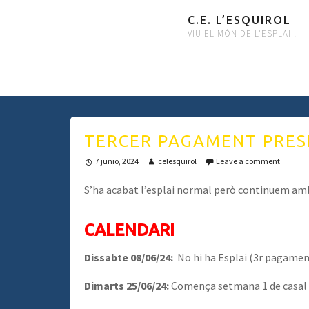
C.E. L’ESQUIROL
VIU EL MÓN DE L'ESPLAI !
TERCER PAGAMENT PRESE
7 junio, 2024
celesquirol
Leave a comment
S’ha acabat l’esplai normal però continuem amb
CALENDARI
Dissabte 08/06/24:
No hi ha Esplai (3r pagamen
Dimarts 25/06/24:
Comença setmana 1 de casal