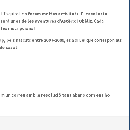
 l’Esquirol on
farem moltes activitats. El casal està
rà unes de les aventures d’Astèrix i Obèlix.
Cada
les inscripcions!
up,
pels nascuts entre
2007-2009,
és a dir, el que correspon
als
 de casal
.
rem un
correu amb la resolució tant abans com ens ho