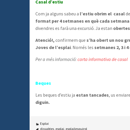
Casal d’estiu
Com ja alguns sabeu a
l’estiu obrim el casal
de
format per 4 setmanes en què cada setmana se
divendres es farà una excursió. Ja estan
obertes 
Atenció!,
confirmem que
s’ha obert un nou gr
Joves de l’esplai
. Només les
setmanes 2, 3 i 4
Per a més informació:
carta informativa de casal
Beques
Les beques d’estiu ja
estan tancades
, us envia
diguin.
Esplai
dissabtes
,
esplai
,
esplailesquirol