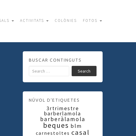
SALS
ACTIVITATS
COLÒNIES
FOTOS
BUSCAR CONTINGUTS
Search
NÚVOL D’ETIQUETES
3rtrimestre
barberlamola
barberàlamola
beques
blm
casal
carnestoltes