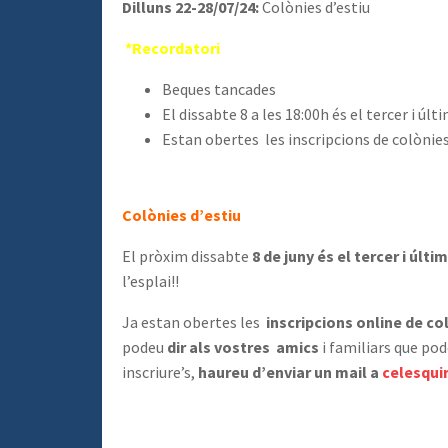
Dilluns 22-28/07/24:
Colònies d’estiu
*Recordatori
Beques tancades
El dissabte 8 a les 18:00h és el tercer i ú
Estan obertes les inscripcions de colònies d
Colònies d’estiu
El pròxim dissabte
8 de juny és el tercer i úl
l’esplai!!
Ja estan obertes les
inscripcions online de co
podeu
dir als vostres amics
i familiars que pode
inscriure’s,
haureu d’enviar un mail a
celesqui