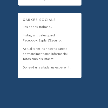
XARXES SOCIALS
Ens podeu trobar a...
Instagram: celesquirol
Facebook: Esplai L'Esquirol
Actualitzem les nostres xarxes
setmanalment amb informació i
fotos amb els infants!
Doneu-li una ullada, us esperem! :)