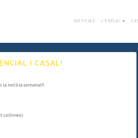
NOTICIES
L’ESPLAI
CA
NCIAL I CASAL!
 la notícia semanal!!
t colònies)