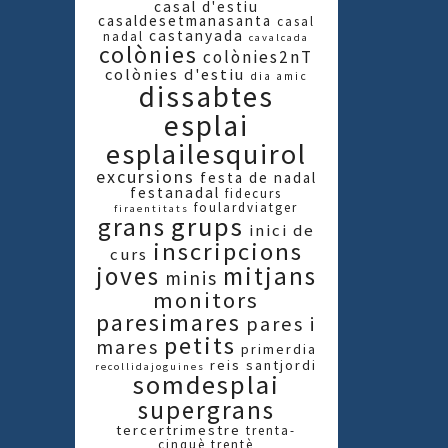
casal d'estiu
casaldesetmanasanta
casal
castanyada
nadal
cavalcada
colònies
colònies2nT
colònies d'estiu
dia amic
dissabtes
esplai
esplailesquirol
excursions
festa de nadal
festanadal
fidecurs
foulardviatger
firaentitats
grups
grans
inici de
inscripcions
curs
joves
mitjans
minis
monitors
paresimares
pares i
petits
mares
primerdia
reis
santjordi
recollidajoguines
somdesplai
supergrans
tercertrimestre
trenta-
cinquè
trentè