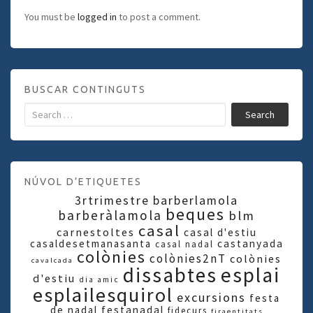
You must be
logged in
to post a comment.
BUSCAR CONTINGUTS
Search
NÚVOL D’ETIQUETES
3rtrimestre
barberlamola
beques
barberàlamola
blm
casal
carnestoltes
casal d'estiu
casaldesetmanasanta
castanyada
casal nadal
colònies
colònies2nT
colònies
cavalcada
dissabtes
esplai
d'estiu
dia amic
esplailesquirol
excursions
festa
de nadal
festanadal
fidecurs
firaentitats