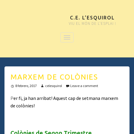
C.E. L’ESQUIROL
VIU EL MÓN DE L'ESPLAI !
MARXEM DE COLÒNIES
8 febrero, 2017
celesquirol
Leave a comment
P
er fi, ja han arribat! Aquest cap de setmana marxem
de colònies!
Colònies de Segon Trimestre