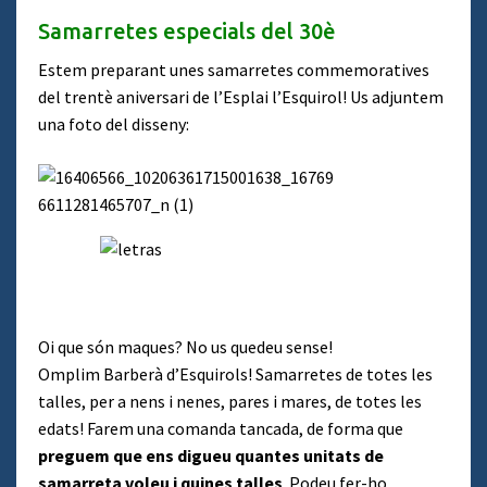
Samarretes especials del 30è
Estem preparant unes samarretes commemoratives
del trentè aniversari de l’Esplai l’Esquirol! Us adjuntem
una foto del disseny:
Oi que són maques? No us quedeu sense!
Omplim Barberà d’Esquirols! Samarretes de totes les
talles, per a nens i nenes, pares i mares, de totes les
edats! Farem una comanda tancada, de forma que
preguem que ens digueu quantes unitats de
samarreta voleu i quines talles
. Podeu fer-ho