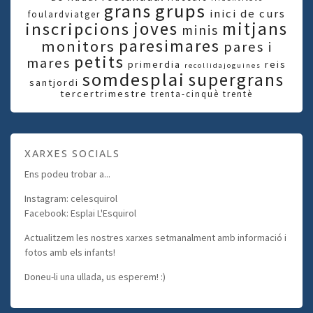
grups
grans
inici de curs
foulardviatger
joves
mitjans
inscripcions
minis
paresimares
monitors
pares i
petits
mares
primerdia
reis
recollidajoguines
somdesplai
supergrans
santjordi
tercertrimestre
trenta-cinquè
trentè
XARXES SOCIALS
Ens podeu trobar a...
Instagram: celesquirol
Facebook: Esplai L'Esquirol
Actualitzem les nostres xarxes setmanalment amb informació i
fotos amb els infants!
Doneu-li una ullada, us esperem! :)