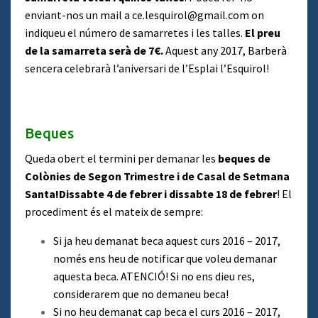
enviant-nos un mail a ce.lesquirol@gmail.com on
indiqueu el número de samarretes i les talles.
El preu
de la samarreta serà de 7€.
Aquest any 2017, Barberà
sencera celebrarà l’aniversari de l’Esplai l’Esquirol!
Beques
Queda obert el termini per demanar les
beques de
Colònies de Segon Trimestre i de Casal de Setmana
Santa!
Dissabte 4 de febrer i dissabte 18 de febrer
! El
procediment és el mateix de sempre:
Si ja heu demanat beca aquest curs 2016 – 2017,
només ens heu de notificar que voleu demanar
aquesta beca. ATENCIÓ! Si no ens dieu res,
considerarem que no demaneu beca!
Si no heu demanat cap beca el curs 2016 – 2017,