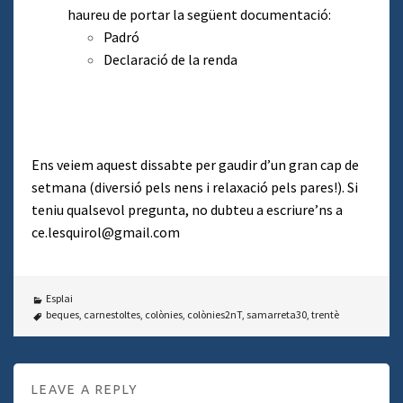
haureu de portar la següent documentació:
Padró
Declaració de la renda
Ens veiem aquest dissabte per gaudir d’un gran cap de
setmana (diversió pels nens i relaxació pels pares!). Si
teniu qualsevol pregunta, no dubteu a escriure’ns a
ce.lesquirol@gmail.com
Esplai
beques
,
carnestoltes
,
colònies
,
colònies2nT
,
samarreta30
,
trentè
LEAVE A REPLY