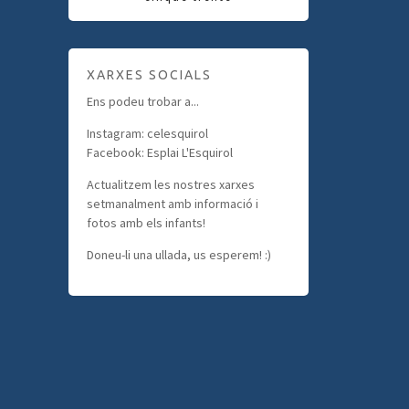
XARXES SOCIALS
Ens podeu trobar a...
Instagram: celesquirol
Facebook: Esplai L'Esquirol
Actualitzem les nostres xarxes
setmanalment amb informació i
fotos amb els infants!
Doneu-li una ullada, us esperem! :)