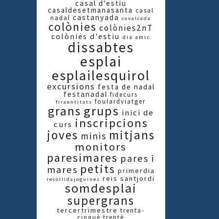
casal d'estiu
casaldesetmanasanta
casal
castanyada
nadal
cavalcada
colònies
colònies2nT
colònies d'estiu
dia amic
dissabtes
esplai
esplailesquirol
excursions
festa de nadal
festanadal
fidecurs
foulardviatger
firaentitats
grups
grans
inici de
inscripcions
curs
joves
mitjans
minis
monitors
paresimares
pares i
petits
mares
primerdia
reis
santjordi
recollidajoguines
somdesplai
supergrans
tercertrimestre
trenta-
cinquè
trentè