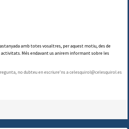
astanyada amb totes vosaltres, per aquest motiu, des de
 activitats. Més endavant us anirem informant sobre les
 pregunta, no dubteu en escriure’ns a celesquirol@celesquirol.es