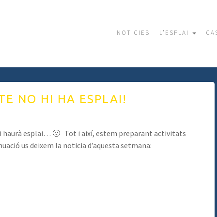
NOTICIES
L’ESPLAI
CA
TE NO HI HA ESPLAI!
i haurà esplai… 🙁 Tot i així, estem preparant activitats
inuació us deixem la noticia d’aquesta setmana: