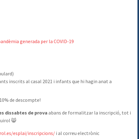
a pandèmia generada per la COVID-19
oulard)
nts inscrits al casal 2021 i infants que hi hagin anat a
 10% de descompte!
es dissabtes de prova
abans de formalitzar la inscripció, tot i
uirol 😸
rol.es/esplai/inscripcions/
i al correu electrònic