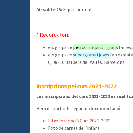
Dissabte 23:
Esplai normal
* Recordatori:
els grups de
petits
, mitjans i grans
fan esp
els grups de
supergrans i joves
fan esplai a
6, 08210 Barberà del Vallès, Barcelona.
Inscripcions pel curs 2021-2022
Les inscripcions del curs 2021-2022 es realitz
Hem de portar la següent
documentació
:
Fitxa Inscripció Curs 2021-2022
Foto de carnet de l’infant