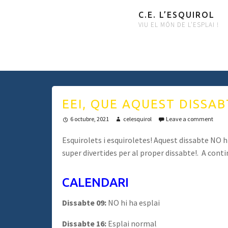
C.E. L’ESQUIROL
VIU EL MÓN DE L'ESPLAI !
EEI, QUE AQUEST DISSAB
6 octubre, 2021
celesquirol
Leave a comment
Esquirolets i esquiroletes! Aquest dissabte NO h
super divertides per al proper dissabte!. A cont
CALENDARI
Dissabte 09:
NO hi ha esplai
Dissabte 16:
Esplai normal