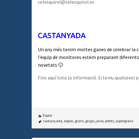
celesquirol@celesquirol.es
CASTANYADA
Un any més tenim moltes ganes de celebrar la c
l’equip de monitores estem preparant diferents
novetats 🙂
Fins aquí tota la informació. Si teniu qualsevol
Esplai
castanyada
,
esplai
,
grans
,
grups
,
joves
,
petits
,
supergrans