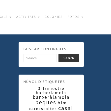
SALS
ACTIVITATS
COLÒNIES
FOTOS
BUSCAR CONTINGUTS
Search
NÚVOL D’ETIQUETES
3rtrimestre
barberlamola
barberàlamola
beques
blm
casal
carnestoltes