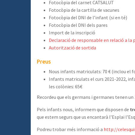
Fotocòpia del carnet CATSALUT
Fotocòpia de la cartilla de vacunes
Fotocòpia del DNI de l’infant (si en té)
Fotocòpia del DNI dels pares
Import de la inscripció
Declaració de responsable en relació a l
Autorització de sortida
Preus
Nous infants matriculats: 70 € (inclou el f
Infants matriculats el curs 2021-2022, infa
les colònies: 65€
Recordeu que els germans i germanes tenen un
Pels infants nous, informem que disposen de
tr
que estem segurs que us encantarà l’Esplai l’Esq
Podreu trobar més informació a
http://celesqui