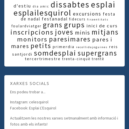
dissabtes
esplai
d'estiu
dia amic
esplailesquirol
excursions
festa
de nadal
festanadal
fidecurs
firaentitats
grups
grans
inici de curs
foulardviatger
joves
mitjans
inscripcions
minis
paresimares
monitors
pares i
petits
mares
primerdia
reis
recollidajoguines
somdesplai
supergrans
santjordi
tercertrimestre
trenta-cinquè
trentè
XARXES SOCIALS
Ens podeu trobar a...
Instagram: celesquirol
Facebook: Esplai L'Esquirol
Actualitzem les nostres xarxes setmanalment amb informació i
fotos amb els infants!