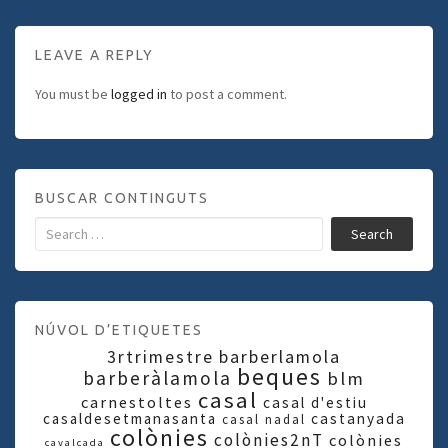
LEAVE A REPLY
You must be
logged in
to post a comment.
BUSCAR CONTINGUTS
Search
NÚVOL D’ETIQUETES
3rtrimestre
barberlamola
beques
barberàlamola
blm
casal
carnestoltes
casal d'estiu
casaldesetmanasanta
castanyada
casal nadal
colònies
colònies2nT
colònies
cavalcada