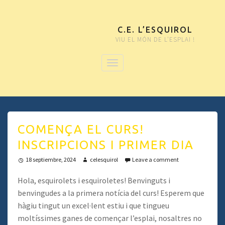
C.E. L’ESQUIROL
VIU EL MÓN DE L'ESPLAI !
COMENÇA EL CURS!
INSCRIPCIONS I PRIMER DIA
18 septiembre, 2024
celesquirol
Leave a comment
Hola, esquirolets i esquiroletes! Benvinguts i
benvingudes a la primera notícia del curs! Esperem que
hàgiu tingut un excel·lent estiu i que tingueu
moltíssimes ganes de començar l’esplai, nosaltres no