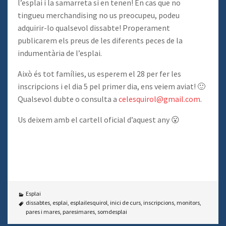
l’esplai i la samarreta si en tenen! En cas que no
tingueu merchandising no us preocupeu, podeu
adquirir-lo qualsevol dissabte! Properament
publicarem els preus de les diferents peces de la
indumentària de l’esplai.
Això és tot famílies, us esperem el 28 per fer les
inscripcions i el dia 5 pel primer dia, ens veiem aviat! 🙂
Qualsevol dubte o consulta a
celesquirol@gmail.com
.
Us deixem amb el cartell oficial d’aquest any 😮
Esplai
dissabtes
,
esplai
,
esplailesquirol
,
inici de curs
,
inscripcions
,
monitors
,
pares i mares
,
paresimares
,
somdesplai