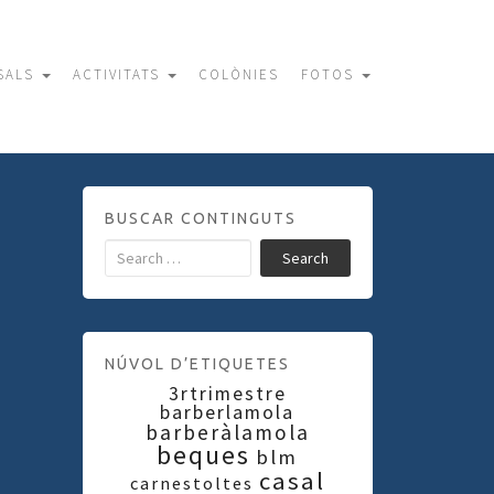
SALS
ACTIVITATS
COLÒNIES
FOTOS
BUSCAR CONTINGUTS
Search
NÚVOL D’ETIQUETES
3rtrimestre
barberlamola
barberàlamola
beques
blm
casal
carnestoltes