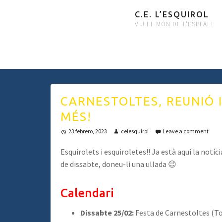
C.E. L’ESQUIROL
VIU EL MÓN DE L'ESPLAI !
CARNESTOLTES, REUNIÓ 
MÉS!
23 febrero, 2023
celesquirol
Leave a comment
Esquirolets i esquiroletes!! Ja està aquí la no
de dissabte, doneu-li una ullada 😉
Calendari
Dissabte 25/02:
Festa de Carnestoltes (To