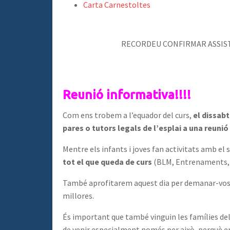
Carta Carnestoltes
RECORDEU CONFIRMAR ASSISTÈ
Reunió informativa!!!!
Com ens trobem a l’equador del curs,
el dissab
pares o tutors legals de l’esplai a una reuni
Mentre els infants i joves fan activitats amb el 
tot el que queda de curs
(BLM, Entrenaments, F
També aprofitarem aquest dia per demanar-vos o
millores.
És important que també vinguin les famílies del
de venir especialment només per això, perquè e