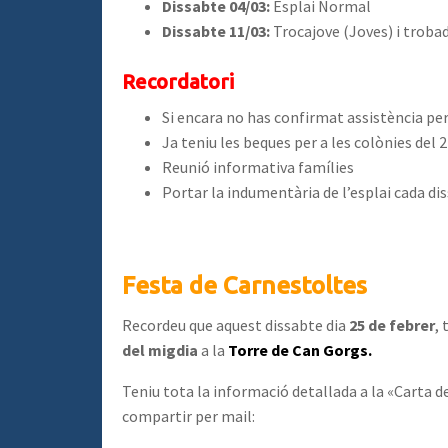
Dissabte 04/03:
Esplai Normal
Dissabte 11/03:
Trocajove (Joves) i trobad
Recordatori
Si encara no has confirmat assistència per
Ja teniu les beques per a les colònies del 
Reunió informativa famílies
Portar la indumentària de l’esplai cada di
Festa de Carnestoltes
Recordeu que aquest dissabte dia
25 de febrer
,
del migdia
a la
Torre de Can Gorgs.
Teniu tota la informació detallada a la «Carta 
compartir per mail: