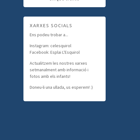
XARXES SOCIALS
Ens podeu trobar a...
Instagram: celesquirol
Facebook: Esplai L'Esquirol
Actualitzem les nostres xarxes
setmanalment amb informació i
fotos amb els infants!
Doneu-li una ullada, us esperem! :)