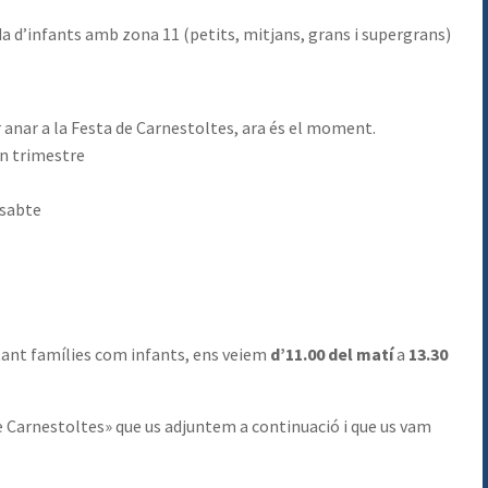
a d’infants amb zona 11 (petits, mitjans, grans i supergrans)
 anar a la Festa de Carnestoltes, ara és el moment.
2n trimestre
ssabte
 tant famílies com infants, ens veiem
d’11.00 del matí
a
13.30
de Carnestoltes» que us adjuntem a continuació i que us vam