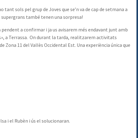
 no tant sols pel grup de Joves que se’n va de cap de setmana a
s i supergrans també tenen una sorpresa!
tà pendent a confirmar i ja us avisarem més endavant junt amb
s», a Terrassa. On durant la tarda, realitzarem activitats
de Zona 11 del Vallès Occidental Est. Una experiència única que
lsa i el Rubèn i ús el solucionaran.