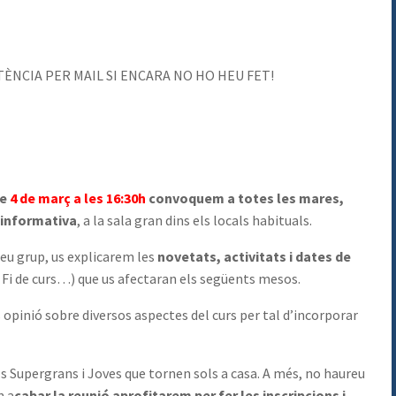
NCIA PER MAIL SI ENCARA NO HO HEU FET!
te
4 de març a les 16:30h
convoquem a totes les mares,
ó informativa
, a la sala gran dins els locals habituals.
seu grup, us explicarem les
novetats, activitats i dates de
i de curs…) que us afectaran els següents mesos.
pinió sobre diversos aspectes del curs per tal d’incorporar
s Supergrans i Joves que tornen sols a casa. A més, no haureu
n a
cabar la reunió aprofitarem per fer les inscripcions i