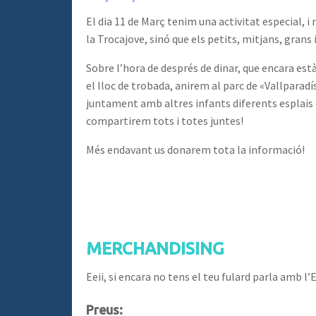
El dia 11 de Març tenim una activitat especial, i
la Trocajove, sinó que els petits, mitjans, gran
Sobre l’hora de després de dinar, que encara es
el lloc de trobada, anirem al parc de «Vallparadí
juntament amb altres infants diferents esplais 
compartirem tots i totes juntes!
Més endavant us donarem tota la informació!
MERCHANDISING
Eeii, si encara no tens el teu fulard parla amb l’E
Preus: