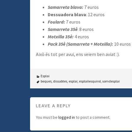
Samarreta blava:
7 euros
Dessuadora blava
: 12 euros
Foulard:
7 euros
Samarreta 35è
: 8 euros
Motxilla 35è:
4 euros
Pack 35è (Samarreta + Motxilla):
10 euros
Això és tot per avui, ens veiem ben aviat :).
Esplai
beques
,
dissabtes
,
esplai
,
esplailesquirol
,
somdesplai
LEAVE A REPLY
You must be
logged in
to post a comment.