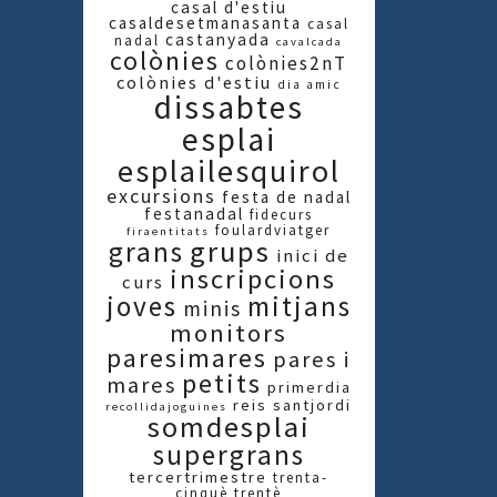
casal d'estiu
casaldesetmanasanta
casal
castanyada
nadal
cavalcada
colònies
colònies2nT
colònies d'estiu
dia amic
dissabtes
esplai
esplailesquirol
excursions
festa de nadal
festanadal
fidecurs
foulardviatger
firaentitats
grups
grans
inici de
inscripcions
curs
joves
mitjans
minis
monitors
paresimares
pares i
petits
mares
primerdia
reis
santjordi
recollidajoguines
somdesplai
supergrans
tercertrimestre
trenta-
cinquè
trentè