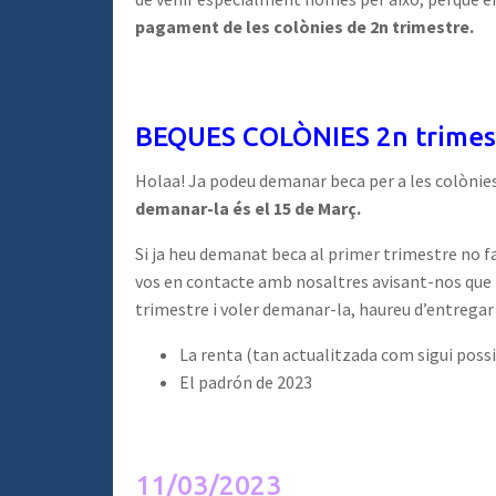
pagament de les colònies de 2n trimestre.
BEQUES COLÒNIES 2n trimes
Holaa! Ja podeu demanar beca per a les colònies 
demanar-la és el 15 de Març.
Si ja heu demanat beca al primer trimestre no 
vos en contacte amb nosaltres avisant-nos que 
trimestre i voler demanar-la, haureu d’entregar
La renta (tan actualitzada com sigui possi
El padrón de 2023
11/03/2023