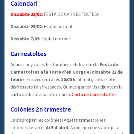
Calendari
Dissabte 22/02:
FESTA DE CARNESTOLTES!!
Dissabte 29/02:
Esplai normal
Dissabte 7/03:
Esplai normal
Carnestoltes
Aquest any totes les famílies celebrarem la
Festa de
Carnestoltes a la Torre d’en Gorgs el dissabte 22 de
febrer
! Ens veurem a les
10:00 h
, al matí, tots i totes
disfressats i disfressades. Quines ganes! Us adjuntem la
carta amb tota la informació:
Carta de Carnestoltes
Colònies 2n trimestre
Ja s’apropen les colònies! Aquest trimestre les
colònies seran el
4 i 5 d’abril.
A mesura que s’apropi la