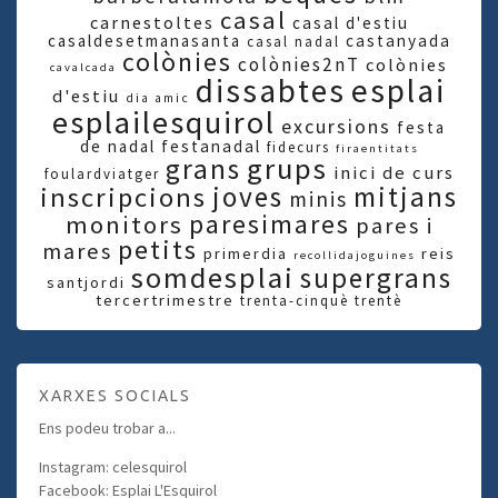
casal
carnestoltes
casal d'estiu
casaldesetmanasanta
castanyada
casal nadal
colònies
colònies2nT
colònies
cavalcada
dissabtes
esplai
d'estiu
dia amic
esplailesquirol
excursions
festa
de nadal
festanadal
fidecurs
firaentitats
grups
grans
inici de curs
foulardviatger
joves
mitjans
inscripcions
minis
paresimares
monitors
pares i
petits
mares
primerdia
reis
recollidajoguines
somdesplai
supergrans
santjordi
tercertrimestre
trenta-cinquè
trentè
XARXES SOCIALS
Ens podeu trobar a...
Instagram: celesquirol
Facebook: Esplai L'Esquirol