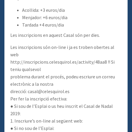
Acollida: +3 euros/dia
Menjador: +6 euros/dia
Tardada +4 euros/dia
Les inscripcions en aquest Casal són per dies.
Les inscripcions són on-line i ja es troben obertes al
web
http://inscripcions.celesquirol.es/activity/48aa8 !! Si
teniu qualsevol
problema durant el procés, podeu escriure un correu
electrònic a la nostra
direcció: casal@celesquirol.es
Per fer la inscripció efectiva:
● Si sou de l’Esplai o us heu inscrit el Casal de Nadal
2019:
1. Inscriure’s on-line al següent web:
● Si no sou de l’Esplai: