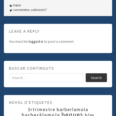
Esplai
carnestoltes
,
colònies2nT
LEAVE A REPLY
You must be
logged in
to post a comment.
BUSCAR CONTINGUTS
Search
NÚVOL D’ETIQUETES
3rtrimestre
barberlamola
beques
barberàlamola
blm