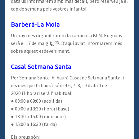
data us informarem amb más detall, però reserveu ja el
cap de semana pels vostres infants!
Barberà-La Mola
Un any més organitzarem la caminata BLM. Enguany
serà el 17 de maig 🙌🏻. D’aquí aviat informarem més
sobre aquest esdeveniment.
Casal Setmana Santa
Per Semana Santa hi haurà Casal de Setmana Santa, i
els dies que hi haurà són el 6, 7, 8, i 9 d’abril de
2020 i l’horari serà l’habitual:
● 08:00 a 09:00 (acollida)
● 09:00 a 13:30 (horari base)
● 13:30 a 15:00 (menjador)
● 15:00 a 16:30 (tarda)
Els preus són: