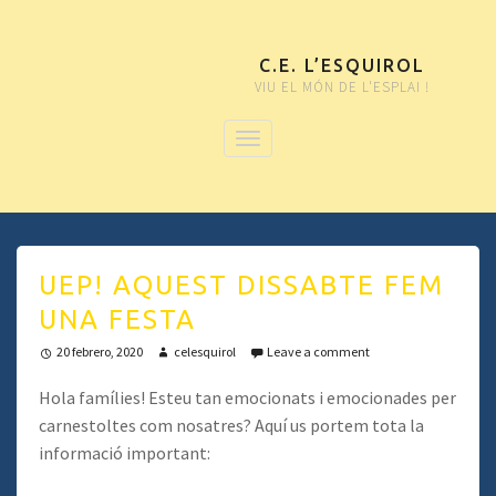
C.E. L’ESQUIROL
VIU EL MÓN DE L'ESPLAI !
UEP! AQUEST DISSABTE FEM
UNA FESTA
20 febrero, 2020
celesquirol
Leave a comment
Hola famílies! Esteu tan emocionats i emocionades per
carnestoltes com nosatres? Aquí us portem tota la
informació important: