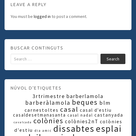
LEAVE A REPLY
You must be
logged in
to post a comment.
BUSCAR CONTINGUTS
Search
NÚVOL D’ETIQUETES
3rtrimestre
barberlamola
beques
barberàlamola
blm
casal
carnestoltes
casal d'estiu
casaldesetmanasanta
castanyada
casal nadal
colònies
colònies2nT
colònies
cavalcada
dissabtes
esplai
d'estiu
dia amic