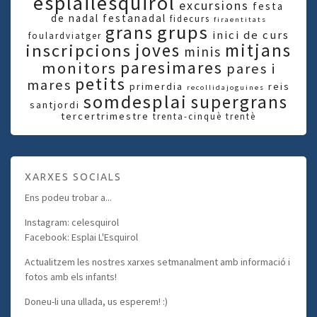
esplailesquirol
excursions
festa
de nadal
festanadal
fidecurs
firaentitats
grups
grans
inici de curs
foulardviatger
joves
mitjans
inscripcions
minis
paresimares
monitors
pares i
petits
mares
primerdia
reis
recollidajoguines
somdesplai
supergrans
santjordi
tercertrimestre
trenta-cinquè
trentè
XARXES SOCIALS
Ens podeu trobar a...
Instagram: celesquirol
Facebook: Esplai L'Esquirol
Actualitzem les nostres xarxes setmanalment amb informació i
fotos amb els infants!
Doneu-li una ullada, us esperem! :)