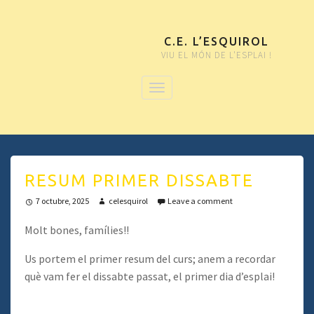
C.E. L’ESQUIROL
VIU EL MÓN DE L'ESPLAI !
RESUM PRIMER DISSABTE
7 octubre, 2025
celesquirol
Leave a comment
Molt bones, famílies!!
Us portem el primer resum del curs; anem a recordar
què vam fer el dissabte passat, el primer dia d’esplai!