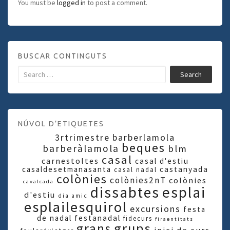
You must be
logged in
to post a comment.
BUSCAR CONTINGUTS
Search
NÚVOL D’ETIQUETES
3rtrimestre
barberlamola
beques
barberàlamola
blm
casal
carnestoltes
casal d'estiu
casaldesetmanasanta
castanyada
casal nadal
colònies
colònies2nT
colònies
cavalcada
dissabtes
esplai
d'estiu
dia amic
esplailesquirol
excursions
festa
de nadal
festanadal
fidecurs
firaentitats
grups
grans