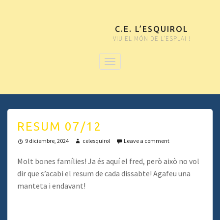
C.E. L’ESQUIROL
VIU EL MÓN DE L'ESPLAI !
RESUM 07/12
9 diciembre, 2024
celesquirol
Leave a comment
Molt bones famílies! Ja és aquí el fred, però això no vol
dir que s’acabi el resum de cada dissabte! Agafeu una
manteta i endavant!