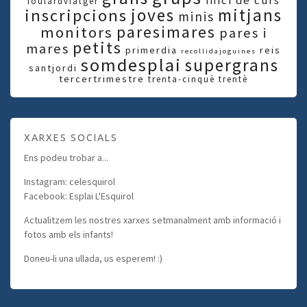
inici de curs
foulardviatger
joves
mitjans
inscripcions
minis
paresimares
monitors
pares i
petits
mares
primerdia
reis
recollidajoguines
somdesplai
supergrans
santjordi
tercertrimestre
trenta-cinquè
trentè
XARXES SOCIALS
Ens podeu trobar a...
Instagram: celesquirol
Facebook: Esplai L'Esquirol
Actualitzem les nostres xarxes setmanalment amb informació i
fotos amb els infants!
Doneu-li una ullada, us esperem! :)