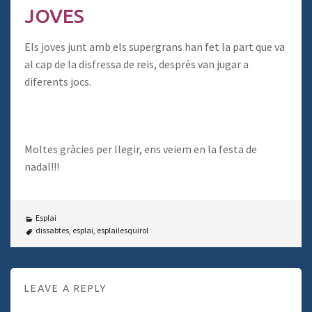
JOVES
Els joves junt amb els supergrans han fet la part que va
al cap de la disfressa de reis, després van jugar a
diferents jocs.
Moltes gràcies per llegir, ens veiem en la festa de
nadal!!!
Esplai
dissabtes
,
esplai
,
esplailesquirol
LEAVE A REPLY