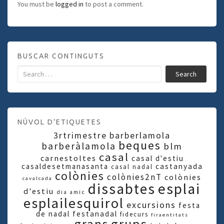
You must be
logged in
to post a comment.
BUSCAR CONTINGUTS
Search
NÚVOL D’ETIQUETES
3rtrimestre
barberlamola
beques
barberàlamola
blm
casal
carnestoltes
casal d'estiu
casaldesetmanasanta
castanyada
casal nadal
colònies
colònies2nT
colònies
cavalcada
dissabtes
esplai
d'estiu
dia amic
esplailesquirol
excursions
festa
de nadal
festanadal
fidecurs
firaentitats
grups