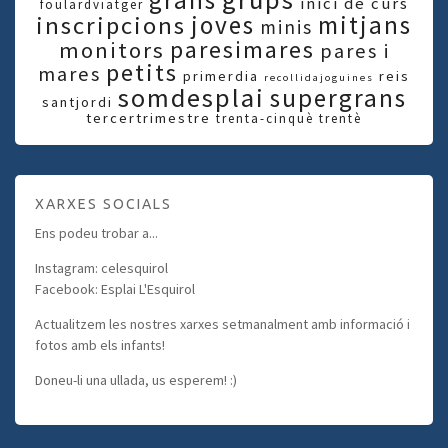
grans
inici de curs
foulardviatger
joves
mitjans
inscripcions
minis
paresimares
monitors
pares i
petits
mares
primerdia
reis
recollidajoguines
somdesplai
supergrans
santjordi
tercertrimestre
trenta-cinquè
trentè
XARXES SOCIALS
Ens podeu trobar a...
Instagram: celesquirol
Facebook: Esplai L'Esquirol
Actualitzem les nostres xarxes setmanalment amb informació i
fotos amb els infants!
Doneu-li una ullada, us esperem! :)