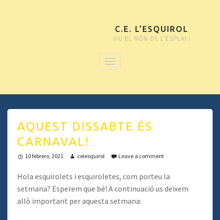
C.E. L’ESQUIROL
VIU EL MÓN DE L'ESPLAI !
AQUEST DISSABTE ÉS
CARNAVAL!
10 febrero, 2021
celesquirol
Leave a comment
Hola esquirolets i esquiroletes, com porteu la
setmana? Esperem que bé! A continuació us deixem
allò important per aquesta setmana: