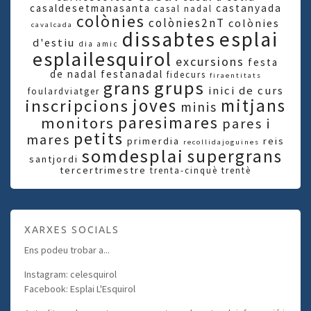
casaldesetmanasanta
castanyada
casal nadal
colònies
colònies2nT
colònies
cavalcada
dissabtes
esplai
d'estiu
dia amic
esplailesquirol
excursions
festa
de nadal
festanadal
fidecurs
firaentitats
grups
grans
inici de curs
foulardviatger
joves
mitjans
inscripcions
minis
paresimares
monitors
pares i
petits
mares
primerdia
reis
recollidajoguines
somdesplai
supergrans
santjordi
tercertrimestre
trenta-cinquè
trentè
XARXES SOCIALS
Ens podeu trobar a...
Instagram: celesquirol
Facebook: Esplai L'Esquirol