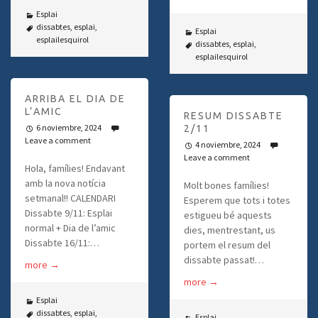
Esplai
dissabtes
,
esplai
,
Esplai
esplailesquirol
dissabtes
,
esplai
,
esplailesquirol
ARRIBA EL DIA DE
L’AMIC
RESUM DISSABTE
6 noviembre, 2024
2/11
Leave a comment
4 noviembre, 2024
Leave a comment
Hola, famílies! Endavant
amb la nova notícia
Molt bones famílies!
setmanal!! CALENDARI
Esperem que tots i totes
Dissabte 9/11: Esplai
estigueu bé aquests
normal + Dia de l’amic
dies, mentrestant, us
Dissabte 16/11:…
portem el resum del
dissabte passat!…
more
→
more
→
Esplai
dissabtes
,
esplai
,
Esplai