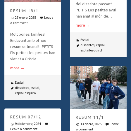
del dissabte passat?
PETITS Les petites avui
RESUM 18/1
han anat al món de…
27 enero, 2025
Leave
a comment
more
→
Molt bones famílies!
Esplai
Endavant amb el nou
dissabtes
,
esplai
,
resum setmanal! PETITS
esplailesquirol
Els petits i les petites han
viatjat a Grècia…
more
→
Esplai
dissabtes
,
esplai
,
esplailesquirol
RESUM 07/12
RESUM 11/1
9 diciembre, 2024
13 enero, 2025
Leave
Leave a comment
a comment