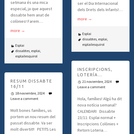
setmana és una mica
ser el Dia Internacional
especial, ja que aquest
dels Drets dels Infants!…
dissabte hem anat de
more
→
colònies! Farem…
more
→
Esplai
dissabtes
,
esplai
,
esplailesquirol
Esplai
dissabtes
,
esplai
,
esplailesquirol
INSCRIPCIONS,
LOTERÍA…
RESUM DISSABTE
21 noviembre, 2024
16/11
Leave a comment
18 noviembre, 2024
Hola, famílies! Algú ha dit
Leave a comment
nova notícia semanal?
Molt bones famílies, us
CALENDARI Dissabte
portem un nou resum del
23/11: Esplai normal +
passat dissabte. Va ser
Inscripcions Colònies +
molt divertit!! PETITS Les
Retorn Loteria…