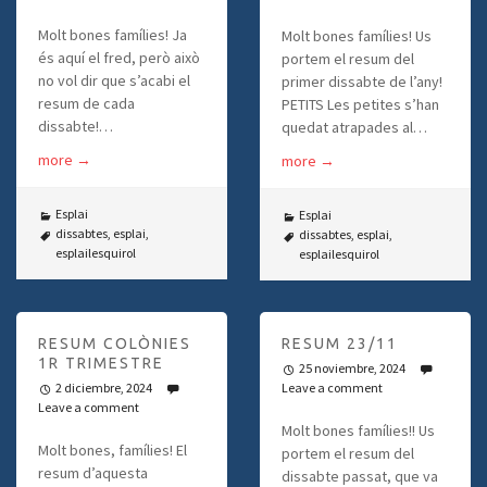
Molt bones famílies! Ja
Molt bones famílies! Us
és aquí el fred, però això
portem el resum del
no vol dir que s’acabi el
primer dissabte de l’any!
resum de cada
PETITS Les petites s’han
dissabte!…
quedat atrapades al…
more
→
more
→
Esplai
Esplai
dissabtes
,
esplai
,
dissabtes
,
esplai
,
esplailesquirol
esplailesquirol
RESUM COLÒNIES
RESUM 23/11
1R TRIMESTRE
25 noviembre, 2024
2 diciembre, 2024
Leave a comment
Leave a comment
Molt bones famílies!! Us
Molt bones, famílies! El
portem el resum del
resum d’aquesta
dissabte passat, que va