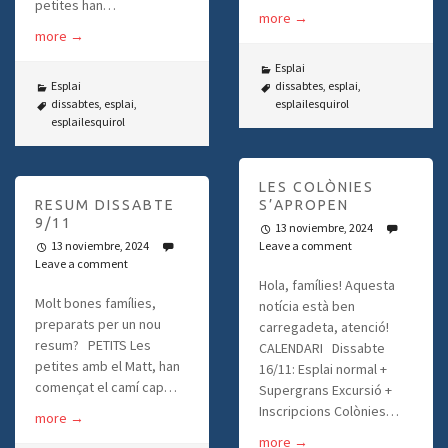
petites han…
more
→
more
→
Esplai
Esplai
dissabtes
,
esplai
,
dissabtes
,
esplai
,
esplailesquirol
esplailesquirol
LES COLÒNIES
RESUM DISSABTE
S’APROPEN
9/11
13 noviembre, 2024
13 noviembre, 2024
Leave a comment
Leave a comment
Hola, famílies! Aquesta
Molt bones famílies,
notícia està ben
preparats per un nou
carregadeta, atenció!
resum? PETITS Les
CALENDARI Dissabte
petites amb el Matt, han
16/11: Esplai normal +
començat el camí cap…
Supergrans Excursió +
Inscripcions Colònies…
more
→
more
→